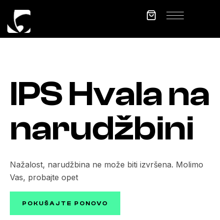
IPS Hvala na
narudžbini
Nažalost, narudžbina ne može biti izvršena. Molimo
Vas, probajte opet
POKUŠAJTE PONOVO