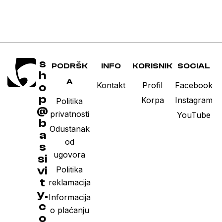
s
PODRŠK
INFO
KORISNIK
SOCIAL
h
A
Kontakt
Profil
Facebook
o
p
Korpa
Instagram
Politika
@
privatnosti
YouTube
b
Odustanak
a
od
s
ugovora
si
vi
Politika
t
reklamacija
y.
Informacija
c
o plaćanju
o