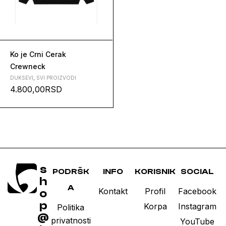
Ko je Crni Cerak
Crewneck
DUKSEVI
,
SVI PROIZVODI
4.800,00
RSD
s
PODRŠK
INFO
KORISNIK
SOCIAL
h
A
Kontakt
Profil
Facebook
o
p
Korpa
Instagram
Politika
@
privatnosti
YouTube