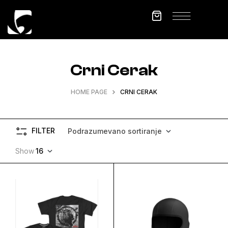
Crni Cerak
HOME PAGE
CRNI CERAK
FILTER
Podrazumevano sortiranje
Show
16