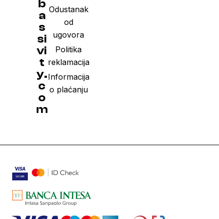
b
Odustanak
a
od
s
ugovora
si
vi
Politika
t
reklamacija
y.
Informacija
c
o plaćanju
o
m