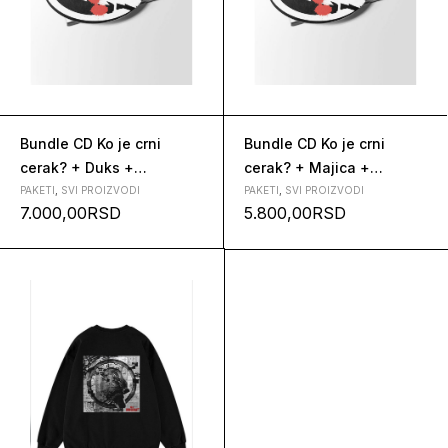
Bundle CD Ko je crni
Bundle CD Ko je crni
cerak? + Duks +
cerak? + Majica +
Balaklava
Balaklava
PAKETI
,
SVI PROIZVODI
PAKETI
,
SVI PROIZVODI
7.000,00
RSD
5.800,00
RSD