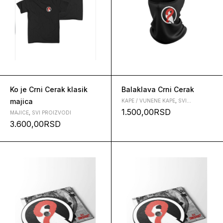
Ko je Crni Cerak klasik
Balaklava Crni Cerak
majica
KAPE / VUNENE KAPE
,
SVI
PROIZVODI
1.500,00
RSD
MAJICE
,
SVI PROIZVODI
3.600,00
RSD