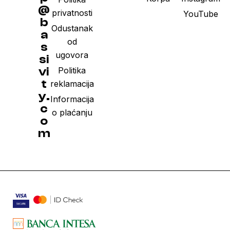
@
privatnosti
YouTube
b
Odustanak
a
od
s
ugovora
si
vi
Politika
t
reklamacija
y.
Informacija
c
o plaćanju
o
m