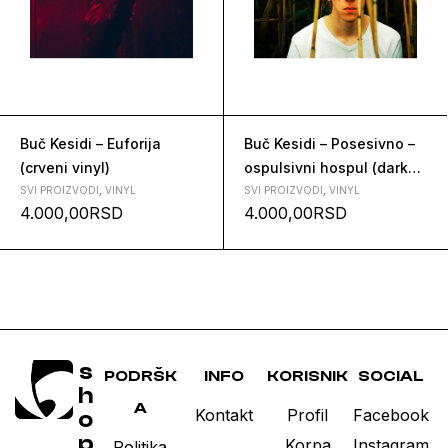
Buč Kesidi – Euforija
Buč Kesidi – Posesivno –
(crveni vinyl)
ospulsivni hospul (dark
green vinyl)
SVI PROIZVODI
,
VINYL
SVI PROIZVODI
,
VINYL
4.000,00
RSD
4.000,00
RSD
s
PODRŠK
INFO
KORISNIK
SOCIAL
h
A
Kontakt
Profil
Facebook
o
p
Korpa
Instagram
Politika