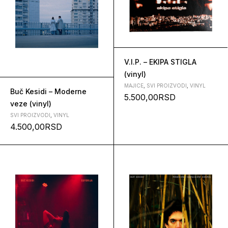
V.I.P. – EKIPA STIGLA
(vinyl)
MAJICE
,
SVI PROIZVODI
,
VINYL
Buč Kesidi – Moderne
5.500,00
RSD
veze (vinyl)
SVI PROIZVODI
,
VINYL
4.500,00
RSD