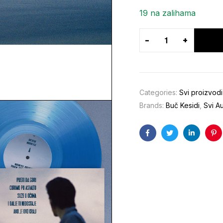
19 na zalihama
-
+
Categories:
Svi proizvodi
Brands:
Buč Kesidi
,
Svi Au
Facebook
Twitter
Linkedin
Pin