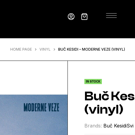
HOME PAGE
VINYL
BUČ KESIDI – MODERNE VEZE (VINYL)
IN STOCK
Buč Kes
(vinyl)
Brands:
Buč Kesidi
Svi