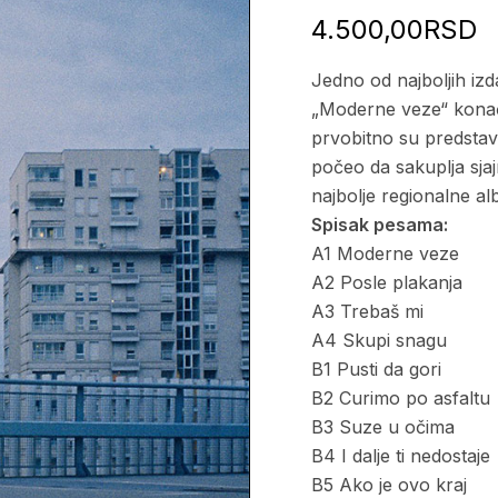
4.500,00
RSD
Jedno od najboljih iz
„Moderne veze“ konač
prvobitno su predstavl
počeo da sakuplja sjaj
najbolje regionalne a
Spisak pesama:
A1 Moderne veze
A2 Posle plakanja
A3 Trebaš mi
A4 Skupi snagu
B1 Pusti da gori
B2 Curimo po asfaltu
B3 Suze u očima
B4 I dalje ti nedostaje
B5 Ako je ovo kraj