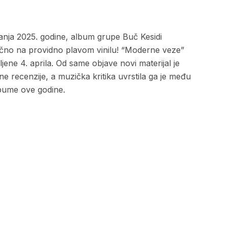
danja 2025. godine, album grupe Buč Kesidi
no na providno plavom vinilu! “Moderne veze”
jene 4. aprila. Od same objave novi materijal je
ne recenzije, a muzička kritika uvrstila ga je među
lbume ove godine.