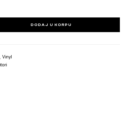
DODAJ U KORPU
,
Vinyl
tori
terest