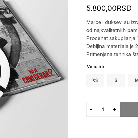
5.800,00
RSD
Majice i duksevi su 
od najkvalitetnijih pam
Procenat sakupljanja 
Debljina materijala je
Primenjena tehnika št
Veličina
XS
S
-
+