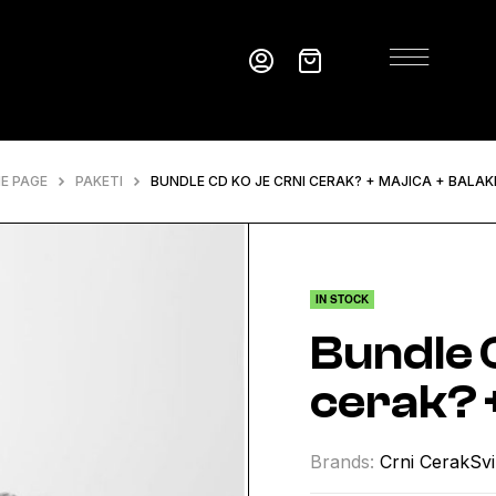
E PAGE
PAKETI
BUNDLE CD KO JE CRNI CERAK? + MAJICA + BALA
IN STOCK
Bundle C
cerak? +
Brands:
Crni Cerak
Svi