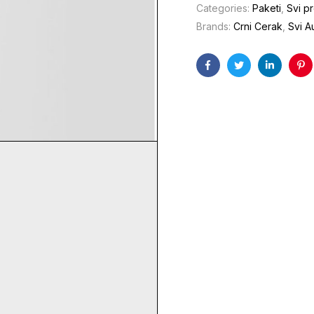
Categories:
Paketi
,
Svi p
Brands:
Crni Cerak
,
Svi Au
Facebook
Twitter
Linkedin
Pin