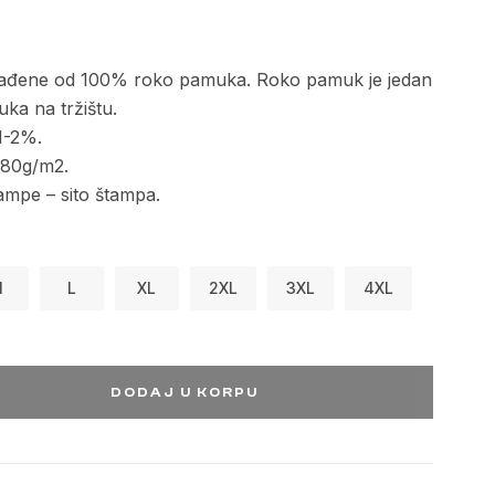
izrađene od 100% roko pamuka. Roko pamuk je jedan
uka na tržištu.
1-2%.
 280g/m2.
ampe – sito štampa.
M
L
XL
2XL
3XL
4XL
DODAJ U KORPU